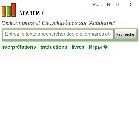
RU
EN
DE
ES
fr-academic.com
Dictionnaires et Encyclopédies sur 'Academic'
Recherche!
interprétations
traductions
livres
Игры ⚽