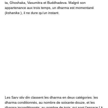
ta, Ghoshaka, Vasumitra et Buddhadeva. Malgré son
appartenance aux trois temps, un dharma est momentané
(
kshanika
), il ne dure qu’un instant.
Les Sarv stiv din classent les dharma en deux catégories: les
dharma conditionnés, au nombre de soixante-douze, et les
dharma inconditionnés, au nombre de trois, qui sont l’espace (
k