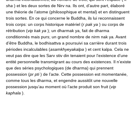
sha
) et les deux sortes de Nirv na. Ils ont, d’autre part, élaboré
une théorie de l’atome (philosophique et mental) et en distinguent
trois sortes. En ce qui concerne le Buddha, ils lui reconnaissent
trois corps: un corps historique matériel (
r pak ya
) ou corps de
rétribution (
vip kak ya
); un dharmak ya, fait de dharma
conditionnés mais purs; un grand nombre de nirm nak ya. Avant
d’être Buddha, le bodhisattva a poursuivi sa carrière durant trois
périodes incalculables (
asamkhyeyakalpa
) et cent kalpa. Cela ne
veut pas dire que les Sarv stiv din tenaient pour l’existence d’une
entité personnelle transmigrant au cours des existences. Il n’existe
que des séries psychologiques (de dharma) qui prennent
possession (
pr pti
) de l’acte. Cette possession est momentanée,
comme tous les dharma, et engendre aussitôt une nouvelle
possession jusqu’au moment où l’acte produit son fruit (
vip
kaphala
).