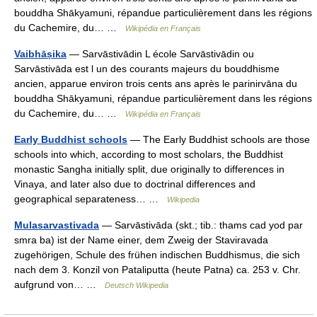
bouddha Shākyamuni, répandue particulièrement dans les régions
du Cachemire, du… …
Wikipédia en Français
Vaibhāṣika
— Sarvāstivādin L école Sarvāstivādin ou
Sarvāstivāda est l un des courants majeurs du bouddhisme
ancien, apparue environ trois cents ans après le parinirvāna du
bouddha Shākyamuni, répandue particulièrement dans les régions
du Cachemire, du… …
Wikipédia en Français
Early Buddhist schools
— The Early Buddhist schools are those
schools into which, according to most scholars, the Buddhist
monastic Sangha initially split, due originally to differences in
Vinaya, and later also due to doctrinal differences and
geographical separateness… …
Wikipedia
Mulasarvastivada
— Sarvāstivāda (skt.; tib.: thams cad yod par
smra ba) ist der Name einer, dem Zweig der Staviravada
zugehörigen, Schule des frühen indischen Buddhismus, die sich
nach dem 3. Konzil von Pataliputta (heute Patna) ca. 253 v. Chr.
aufgrund von… …
Deutsch Wikipedia