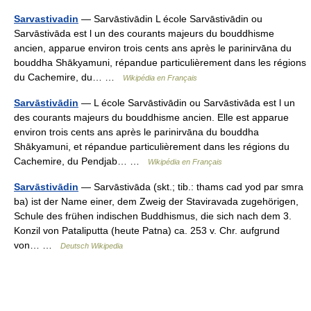
Sarvastivadin
— Sarvāstivādin L école Sarvāstivādin ou
Sarvāstivāda est l un des courants majeurs du bouddhisme
ancien, apparue environ trois cents ans après le parinirvāna du
bouddha Shākyamuni, répandue particulièrement dans les régions
du Cachemire, du… …
Wikipédia en Français
Sarvāstivādin
— L école Sarvāstivādin ou Sarvāstivāda est l un
des courants majeurs du bouddhisme ancien. Elle est apparue
environ trois cents ans après le parinirvāna du bouddha
Shākyamuni, et répandue particulièrement dans les régions du
Cachemire, du Pendjab… …
Wikipédia en Français
Sarvāstivādin
— Sarvāstivāda (skt.; tib.: thams cad yod par smra
ba) ist der Name einer, dem Zweig der Staviravada zugehörigen,
Schule des frühen indischen Buddhismus, die sich nach dem 3.
Konzil von Pataliputta (heute Patna) ca. 253 v. Chr. aufgrund
von… …
Deutsch Wikipedia