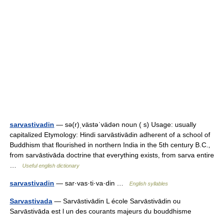
sarvastivadin
— sə(r)ˌvästəˈvädən noun ( s) Usage: usually
capitalized Etymology: Hindi sarvāstivādin adherent of a school of
Buddhism that flourished in northern India in the 5th century B.C.,
from sarvāstivāda doctrine that everything exists, from sarva entire
…
Useful english dictionary
sarvastivadin
— sar·vas·ti·va·din …
English syllables
Sarvastivada
— Sarvāstivādin L école Sarvāstivādin ou
Sarvāstivāda est l un des courants majeurs du bouddhisme