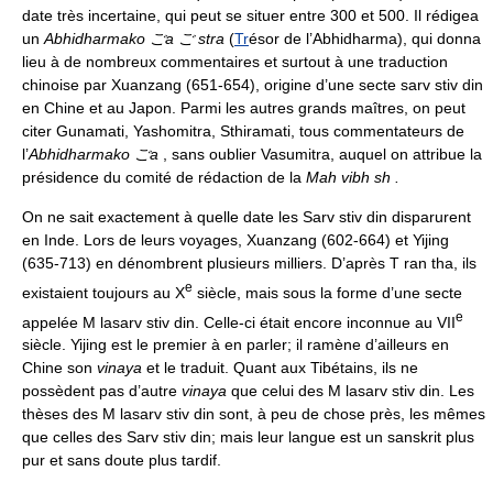
date très incertaine, qui peut se situer entre 300 et 500. Il rédigea
un
Abhidharmako ごa ご stra
(
Tr
ésor de l’Abhidharma), qui donna
lieu à de nombreux commentaires et surtout à une traduction
chinoise par Xuanzang (651-654), origine d’une secte sarv stiv din
en Chine et au Japon. Parmi les autres grands maîtres, on peut
citer Gunamati, Yashomitra, Sthiramati, tous commentateurs de
l’
Abhidharmako ごa
, sans oublier Vasumitra, auquel on attribue la
présidence du comité de rédaction de la
Mah vibh sh .
On ne sait exactement à quelle date les Sarv stiv din disparurent
en Inde. Lors de leurs voyages, Xuanzang (602-664) et Yijing
(635-713) en dénombrent plusieurs milliers. D’après T ran tha, ils
e
existaient toujours au X
siècle, mais sous la forme d’une secte
e
appelée M lasarv stiv din. Celle-ci était encore inconnue au VII
siècle. Yijing est le premier à en parler; il ramène d’ailleurs en
Chine son
vinaya
et le traduit. Quant aux Tibétains, ils ne
possèdent pas d’autre
vinaya
que celui des M lasarv stiv din. Les
thèses des M lasarv stiv din sont, à peu de chose près, les mêmes
que celles des Sarv stiv din; mais leur langue est un sanskrit plus
pur et sans doute plus tardif.